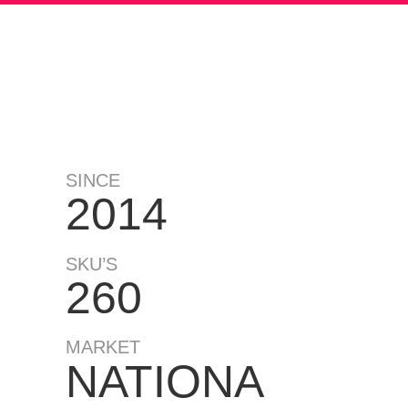
SINCE
2014
D
SKU’S
260
MARKET
NATIONA