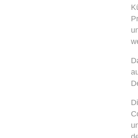
Kü
Pr
un
w
Da
au
D
Di
C
u
de